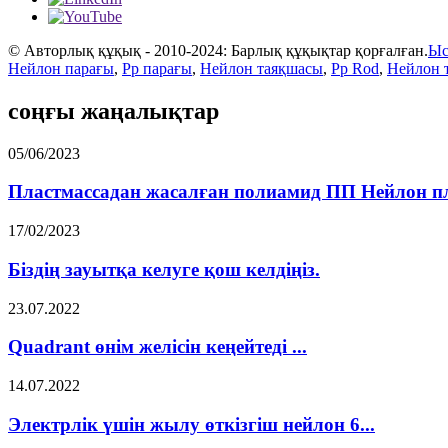
© Авторлық құқық - 2010-2024: Барлық құқықтар қорғалған.
Ыс
Нейлон парағы
,
Pp парағы
,
Нейлон таяқшасы
,
Pp Rod
,
Нейлон т
соңғы жаңалықтар
05/06/2023
Пластмассадан жасалған полиамид ПП Нейлон пла
17/02/2023
Біздің зауытқа келуге қош келдіңіз.
23.07.2022
Quadrant өнім желісін кеңейтеді ...
14.07.2022
Электрлік үшін жылу өткізгіш нейлон 6...