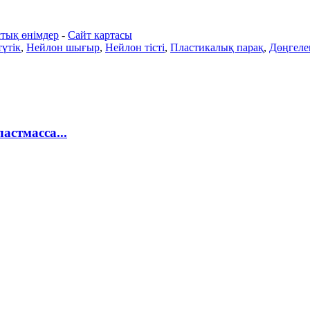
тық өнімдер
-
Сайт картасы
үтік
,
Нейлон шығыр
,
Нейлон тісті
,
Пластикалық парақ
,
Дөңгелек
стмасса...