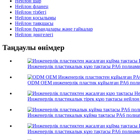
Нейлон шар
Нейлон фланец
Нейлон тізбегі
Нейлон қосылымы
Нейлон таяқшасы
Нейлон бұрандалары және гайкалар
Нейлон дөңгелегі
Таңдаулы өнімдер
Инженерлік пластикалық құю тақтасы PA6 полиамид
ODM OEM инженерлік пластик құйылған PA6 полиа
Инженерлік пластикалық тірек құю тақтасы нейлон 
Инженерлік пластикалық құйма тақтасы PA6 полиам
Инженерлік пластикалық құю тақтасы PA6 полиамид