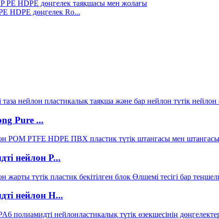
E HDPE дөңгелек Ro...
g Pure ...
ті нейлон P...
ті нейлон H...