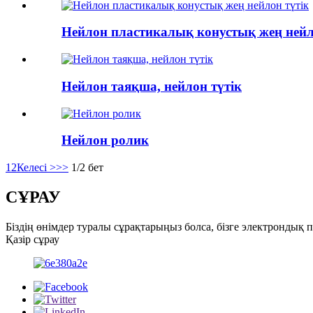
Нейлон пластикалық конустық жең нейл
Нейлон таяқша, нейлон түтік
Нейлон ролик
1
2
Келесі >
>>
1/2 бет
СҰРАУ
Біздің өнімдер туралы сұрақтарыңыз болса, бізге электрондық 
Қазір сұрау