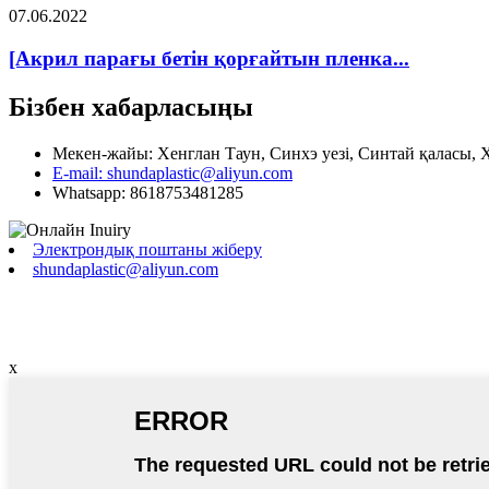
07.06.2022
[Акрил парағы бетін қорғайтын пленка...
Бізбен хабарласыңы
Мекен-жайы: Хенглан Таун, Синхэ уезі, Синтай қаласы,
E-mail: shundaplastic@aliyun.com
Whatsapp: 8618753481285
Электрондық поштаны жіберу
shundaplastic@aliyun.com
x