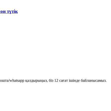
он түтік
пошта/whatsapp қалдырыңыз, біз 12 сағат ішінде байланысамыз.