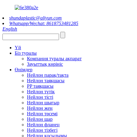
shundaplastic@aliyun.com
Whatsapp/Wechat: 8618753481285
English
Үй
Біз туралы
Компания туралы ақпарат
Зауыттық көрініс
Өнімдер
Нейлон парақ/тақта
Нейлон таяқшасы
PP таяқшасы
Нейлон түтік
Нейлон тісті
Нейлон шығыр
Нейлон жең
Нейлон төсемі
Нейлон шар
Нейлон фланец
Нейлон тізбегі
Нейлон қосылымы