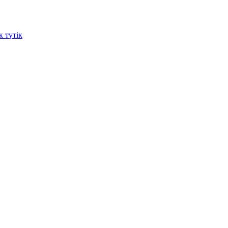
 түтік