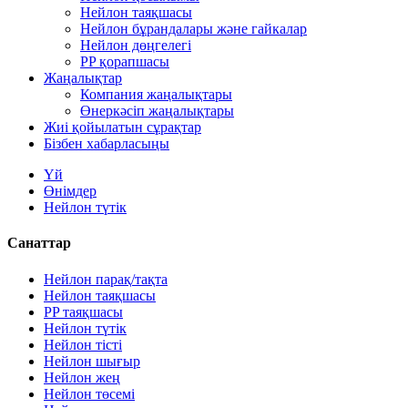
Нейлон таяқшасы
Нейлон бұрандалары және гайкалар
Нейлон дөңгелегі
PP қорапшасы
Жаңалықтар
Компания жаңалықтары
Өнеркәсіп жаңалықтары
Жиі қойылатын сұрақтар
Бізбен хабарласыңы
Үй
Өнімдер
Нейлон түтік
Санаттар
Нейлон парақ/тақта
Нейлон таяқшасы
PP таяқшасы
Нейлон түтік
Нейлон тісті
Нейлон шығыр
Нейлон жең
Нейлон төсемі