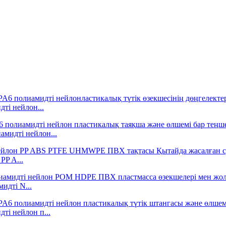
ті нейлон...
мидті нейлон...
PP A...
идті N...
ті нейлон п...