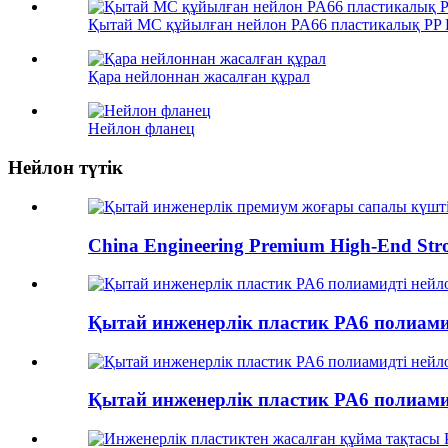
Қытай MC құйылған нейлон PA66 пластикалық PP P
Қара нейлоннан жасалған құрал
Нейлон фланец
Нейлон түтік
China Engineering Premium High-End Stron
Қытай инженерлік пластик PA6 полиамид
Қытай инженерлік пластик PA6 полиамид