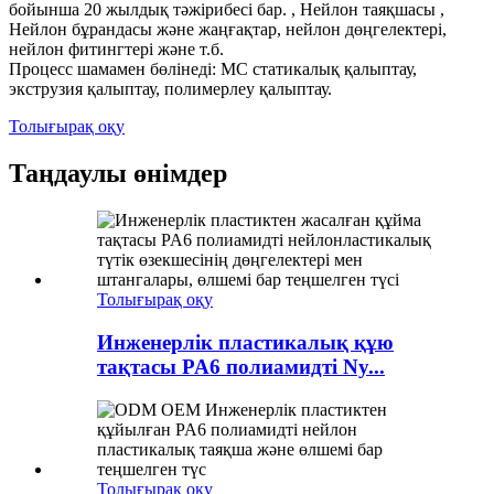
бойынша 20 жылдық тәжірибесі бар. , Нейлон таяқшасы ,
Нейлон бұрандасы және жаңғақтар, нейлон дөңгелектері,
нейлон фитингтері және т.б.
Процесс шамамен бөлінеді: MC статикалық қалыптау,
экструзия қалыптау, полимерлеу қалыптау.
Толығырақ оқу
Таңдаулы өнімдер
Толығырақ оқу
Инженерлік пластикалық құю
тақтасы PA6 полиамидті Ny...
Толығырақ оқу