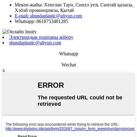
Мекен-жайы: Хенглан Таун, Синхэ уезі, Синтай қаласы,
Хэбэй провинциясы, Қытай
E-mail: shundaplastic@aliyun.com
Whatsapp: 8618753481285
Электрондық поштаны жіберу
shundaplastic@aliyun.com
Whatsapp
Wechat
x