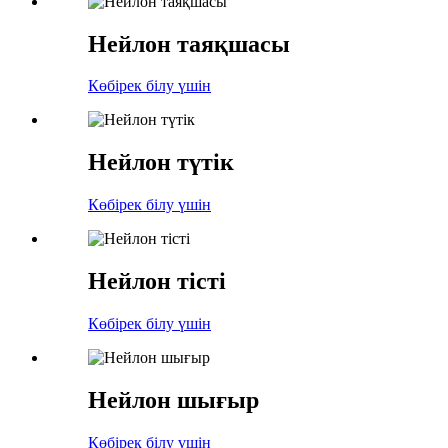
Нейлон таяқшасы
Көбірек білу үшін
Нейлон түтік
Көбірек білу үшін
Нейлон тісті
Көбірек білу үшін
Нейлон шығыр
Көбірек білу үшін