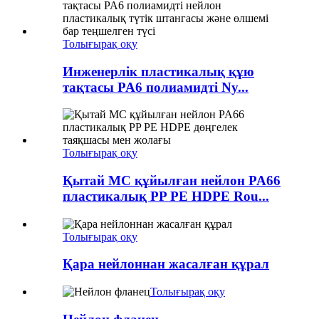
Толығырақ оқу
Инженерлік пластикалық құю
тақтасы PA6 полиамидті Ny...
Толығырақ оқу
Қытай MC құйылған нейлон PA66
пластикалық PP PE HDPE Rou...
Толығырақ оқу
Қара нейлоннан жасалған құрал
Толығырақ оқу