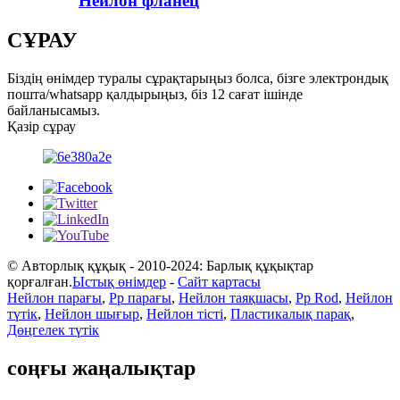
Нейлон фланец
СҰРАУ
Біздің өнімдер туралы сұрақтарыңыз болса, бізге электрондық
пошта/whatsapp қалдырыңыз, біз 12 сағат ішінде
байланысамыз.
Қазір сұрау
© Авторлық құқық - 2010-2024: Барлық құқықтар
қорғалған.
Ыстық өнімдер
-
Сайт картасы
Нейлон парағы
,
Pp парағы
,
Нейлон таяқшасы
,
Pp Rod
,
Нейлон
түтік
,
Нейлон шығыр
,
Нейлон тісті
,
Пластикалық парақ
,
Дөңгелек түтік
соңғы жаңалықтар