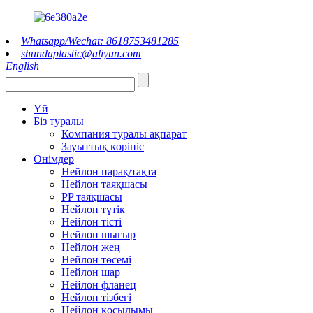
Whatsapp/Wechat: 8618753481285
shundaplastic@aliyun.com
English
Үй
Біз туралы
Компания туралы ақпарат
Зауыттық көрініс
Өнімдер
Нейлон парақ/тақта
Нейлон таяқшасы
PP таяқшасы
Нейлон түтік
Нейлон тісті
Нейлон шығыр
Нейлон жең
Нейлон төсемі
Нейлон шар
Нейлон фланец
Нейлон тізбегі
Нейлон қосылымы