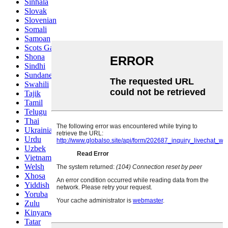
Sinhala
Slovak
Slovenian
Somali
Samoan
Scots Gaelic
Shona
Sindhi
Sundanese
Swahili
Tajik
Tamil
Telugu
Thai
Ukrainian
Urdu
Uzbek
Vietnamese
Welsh
Xhosa
Yiddish
Yoruba
Zulu
Kinyarwanda
Tatar