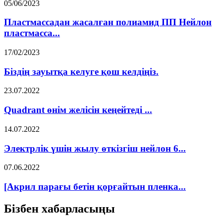
05/06/2023
Пластмассадан жасалған полиамид ПП Нейлон
пластмасса...
17/02/2023
Біздің зауытқа келуге қош келдіңіз.
23.07.2022
Quadrant өнім желісін кеңейтеді ...
14.07.2022
Электрлік үшін жылу өткізгіш нейлон 6...
07.06.2022
[Акрил парағы бетін қорғайтын пленка...
Бізбен хабарласыңы