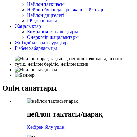
Нейлон таяқшасы
Нейлон бұрандалары және гайкалар
Нейлон дөңгелегі
PP қорапшасы
Жаңалықтар
Компания жаңалықтары
Өнеркәсіп жаңалықтары
Жиі қойылатын сұрақтар
Бізбен хабарласыңы
Өнім санаттары
нейлон тақтасы/парақ
Көбірек білу үшін