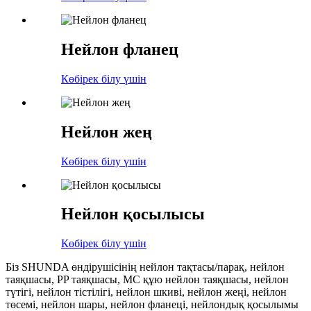
Нейлон фланец
Көбірек білу үшін
Нейлон жең
Көбірек білу үшін
Нейлон қосылысы
Көбірек білу үшін
Біз SHUNDA өндірушісінің нейлон тақтасы/парақ, нейлон
таяқшасы, PP таяқшасы, MC құю нейлон таяқшасы, нейлон
түтігі, нейлон тістілігі, нейлон шкиві, нейлон жеңі, нейлон
төсемі, нейлон шары, нейлон фланеці, нейлондық қосылымы