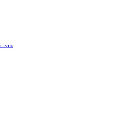
 түтік