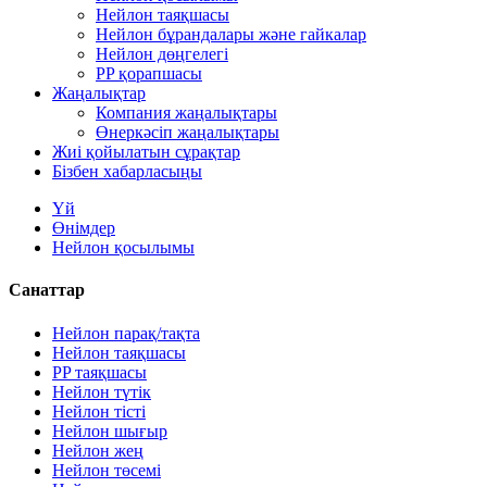
Нейлон таяқшасы
Нейлон бұрандалары және гайкалар
Нейлон дөңгелегі
PP қорапшасы
Жаңалықтар
Компания жаңалықтары
Өнеркәсіп жаңалықтары
Жиі қойылатын сұрақтар
Бізбен хабарласыңы
Үй
Өнімдер
Нейлон қосылымы
Санаттар
Нейлон парақ/тақта
Нейлон таяқшасы
PP таяқшасы
Нейлон түтік
Нейлон тісті
Нейлон шығыр
Нейлон жең
Нейлон төсемі