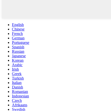
English
Chinese
French
German
Portuguese
Spanish
Russian
Japanese
Korean
Arabic
Irish
Greek
Turkish
Italian
Danish
Romanian
Indonesian
Czech
Afrikaans
Swedish