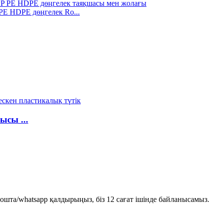
E HDPE дөңгелек Ro...
сы ...
пошта/whatsapp қалдырыңыз, біз 12 сағат ішінде байланысамыз.