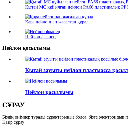
Қытай MC құйылған нейлон PA66 пластикалық PP P
Қара нейлоннан жасалған құрал
Нейлон фланец
Нейлон қосылымы
Қытай зауыты нейлон пластмасса қосылы
Нейлон қосылымы
СҰРАУ
Біздің өнімдер туралы сұрақтарыңыз болса, бізге электрондық 
Қазір сұрау