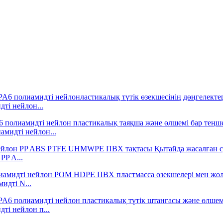
ті нейлон...
мидті нейлон...
PP A...
идті N...
ті нейлон п...