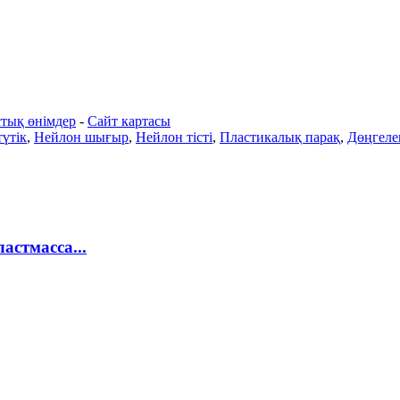
тық өнімдер
-
Сайт картасы
үтік
,
Нейлон шығыр
,
Нейлон тісті
,
Пластикалық парақ
,
Дөңгелек
стмасса...