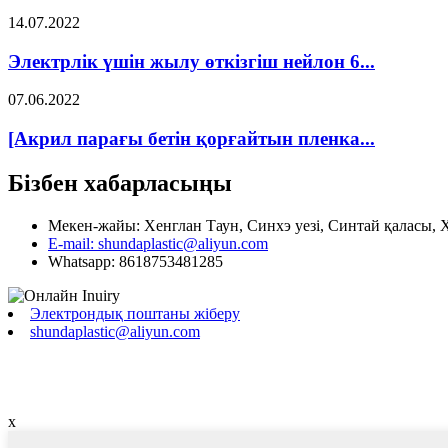
14.07.2022
Электрлік үшін жылу өткізгіш нейлон 6...
07.06.2022
[Акрил парағы бетін қорғайтын пленка...
Бізбен хабарласыңы
Мекен-жайы: Хенглан Таун, Синхэ уезі, Синтай қаласы,
E-mail: shundaplastic@aliyun.com
Whatsapp: 8618753481285
Электрондық поштаны жіберу
shundaplastic@aliyun.com
x