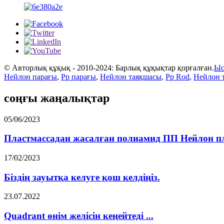
© Авторлық құқық - 2010-2024: Барлық құқықтар қорғалған.
Ыс
Нейлон парағы
,
Pp парағы
,
Нейлон таяқшасы
,
Pp Rod
,
Нейлон т
соңғы жаңалықтар
05/06/2023
Пластмассадан жасалған полиамид ПП Нейлон пла
17/02/2023
Біздің зауытқа келуге қош келдіңіз.
23.07.2022
Quadrant өнім желісін кеңейтеді ...