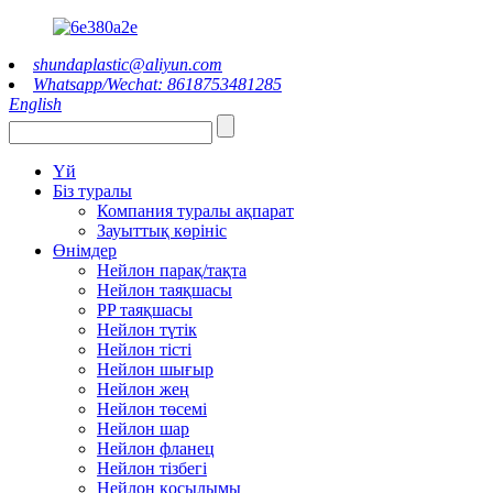
shundaplastic@aliyun.com
Whatsapp/Wechat: 8618753481285
English
Үй
Біз туралы
Компания туралы ақпарат
Зауыттық көрініс
Өнімдер
Нейлон парақ/тақта
Нейлон таяқшасы
PP таяқшасы
Нейлон түтік
Нейлон тісті
Нейлон шығыр
Нейлон жең
Нейлон төсемі
Нейлон шар
Нейлон фланец
Нейлон тізбегі
Нейлон қосылымы