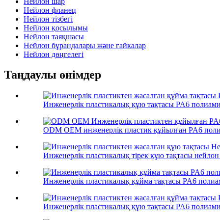
Нейлон шар
Нейлон фланец
Нейлон тізбегі
Нейлон қосылымы
Нейлон таяқшасы
Нейлон бұрандалары және гайкалар
Нейлон дөңгелегі
Таңдаулы өнімдер
Инженерлік пластикалық құю тақтасы PA6 полиамид
ODM OEM инженерлік пластик құйылған PA6 полиа
Инженерлік пластикалық тірек құю тақтасы нейлон 
Инженерлік пластикалық құйма тақтасы PA6 полиам
Инженерлік пластикалық құю тақтасы PA6 полиамид